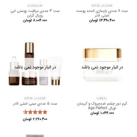
GUERLAIN
ESTEE LAUDER
ست 7 عددی بازسازی کننده پوست
ست 3 عددی مراقبت پوستی ابی
استی لادر
رویال گرلن
۱۳.۴۹۰.۴۰۰
تومان
۸.۰۰۴.۰۰۰
تومان
در انبار موجود نمی باشد
در انبار موجود نمی باشد
ESTEE LAUDER
LOREAL
کرم دور چشم ضدچروک و آبرسان
ست 5 عددی مینی استی لادر
لورال Age Perfect
۱.۰۴۴.۰۰۰
تومان
۲.۲۷۰.۴۰۰
تومان
نمره
4.50
از 5