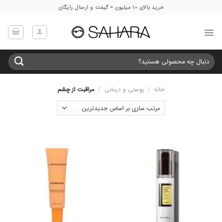
Ski
خرید بالای 10 میلیون = گیفت و ارسال رایگان
t
conten
جستجو
برای:
خانه
/
پوستی و درمانی
/
مراقبت از چشم