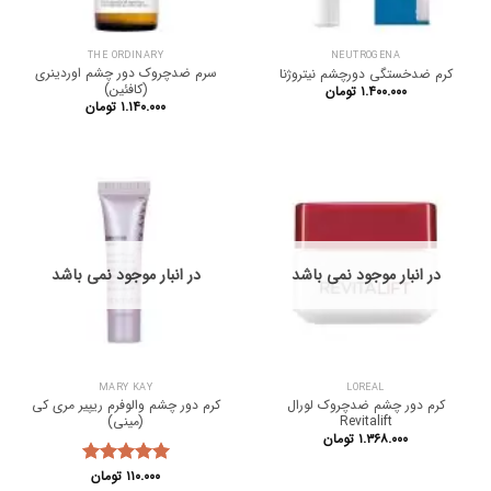
THE ORDINARY
NEUTROGENA
سرم ضدچروک دور چشم اوردینری
کرم ضدخستگی دورچشم نیتروژنا
(کافئین)
۱.۴۰۰.۰۰۰
تومان
۱.۱۴۰.۰۰۰
تومان
در انبار موجود نمی باشد
در انبار موجود نمی باشد
MARY KAY
LOREAL
کرم دور چشم ضدچروک لورال
کرم دور چشم والوفرم ریپیر مری کی
Revitalift
(مینی)
۱.۳۶۸.۰۰۰
تومان
۱۱۰.۰۰۰
تومان
نمره
5.00