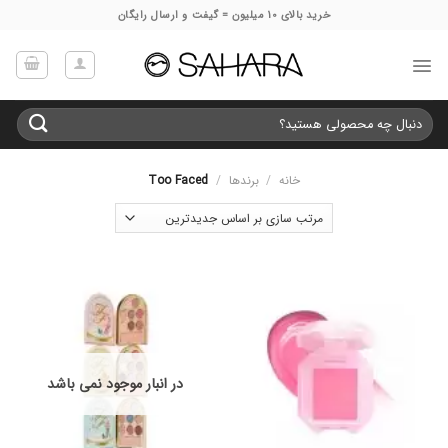
Ski
خرید بالای 10 میلیون = گیفت و ارسال رایگان
t
conten
جستجو
برای:
خانه
/
برندها
/
Too Faced
در انبار موجود نمی باشد