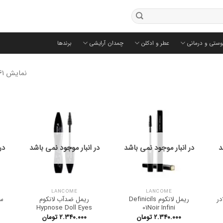
وستی و درمانی
عطر و ادکلن
چمدان آرایشی
برندها
نمایش 61–120 از 140 نتیجه
د
در انبار موجود نمی باشد
در انبار موجود نمی باشد
در
LANCOME
LANCOME
در
ریمل لانکوم Definicils
ریمل ضدآب لانکوم
سر
Hypnose Doll Eyes
01Noir Infini
۲.۳۴۰.۰۰۰
تومان
۲.۳۴۰.۰۰۰
تومان