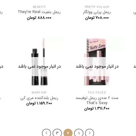
BENEFIT
PRETTY VULGAR
ی
ریمل پرتی وولگار
ریمل بنفیت They’re Real
۷۰۸.۰۰۰
تومان
۸۸۸.۰۰۰
تومان
د
در انبار موجود نمی باشد
در انبار موجود نمی باشد
در
MARY KAY
TOO FACED
ست 2 عددی ریمل توفیسد
ریمل بلندکننده مری کی
ر
That’s Sexy
۱.۱۵۹.۲۰۰
تومان
۱.۳۱۱.۶۰۰
تومان
3
2
1