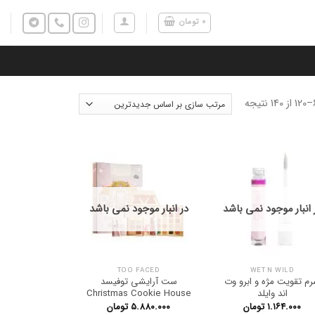
۰
تومان
 انبار موجود نمی باشد
در انبار موجود نمی باشد
TOO FACED
WET N WILD
م تقویت مژه و ابرو وت
ست آرایشی توفیسد
اند وایلد
Christmas Cookie House
۱.۱۶۴.۰۰۰
تومان
۵.۸۸۰.۰۰۰
تومان