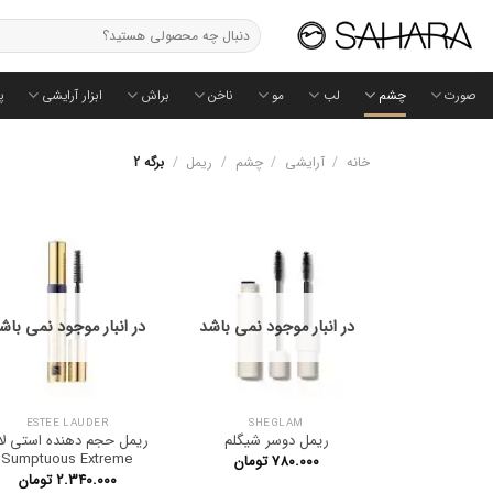
Ski
جستجو
t
برای:
conten
صورت
چشم
لب
مو
ناخن
براش
ابزار آرایشی
پ
خانه
/
آرایشی
/
چشم
/
ریمل
/
برگه 2
در انبار موجود نمی باشد
در انبار موجود نمی باش
ESTEE LAUDER
SHEGLAM
ریمل دوسر شیگلم
ریمل حجم دهنده استی لا
Sumptuous Extreme
۷۸۰.۰۰۰
تومان
۲.۳۴۰.۰۰۰
تومان