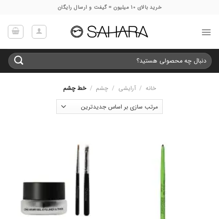
Ski
خرید بالای 10 میلیون = گیفت و ارسال رایگان
t
conten
جستجو
برای:
خانه
/
آرایشی
/
چشم
/
خط چشم