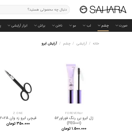
Ski
جستجو
t
برای:
conten
صورت
چشم
لب
مو
ناخن
براش
ابزار آرایشی
پ
خانه
/
آرایشی
/
چشم
/
آرایش ابرو
Z.ONE
FOREVER52
ژل ابرو بی رنگ فوراور52
قیچی ابرو زد وان 202A
(FEG001)
۳۵۰.۰۰۰
تومان
۱.۵۰۰.۰۰۰
تومان