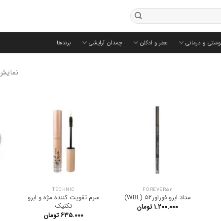
وستی و درمانی
عطر و ادکلن
چمدان آرایشی
برندها
نمایش 1–60 از 111 ن
TECHNIC
FOREVER52
مداد ابرو فوراور52 (WBL)
سرم تقویت کننده مژه و ابرو
تکنیک
۱.۲۰۰.۰۰۰
تومان
۶۳۵.۰۰۰
تومان