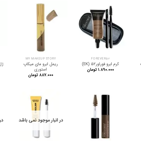
MY MAKEUP STORY
FOREVER52
کرم ابرو فوراور۵۲ (EK)
ریمل ابرو مای میکاپ
ژل
استوری
۱.۸۹۰.۰۰۰
تومان
۸۸۷.۰۰۰
تومان
در انبار موجود نمی باشد
در