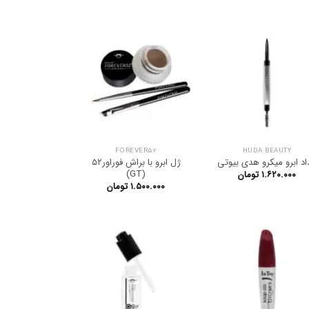
FOREVER52
HUDA BEAUTY
اد ابرو میکرو هدی بیوتی
ژل ابرو با براش فوراور۵۲
(GT)
۱.۶۲۰.۰۰۰
تومان
۱.۵۰۰.۰۰۰
تومان