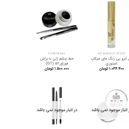
FOREVER52
MY MAKEUP STORY
 ابرو بی رنگ مای میکاپ
خط چشم ژلی با براش
استوری
فوراور۵۲ (GT)
۱.۰۶۴.۴۰۰
تومان
۱.۵۰۰.۰۰۰
تومان
 انبار موجود نمی باشد
در انبار موجود نمی باشد