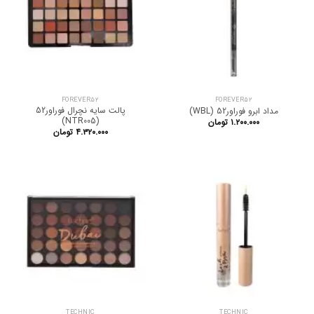
FOREVER52
FOREVER52
پالت سایه نچرال فوراور52
مداد ابرو فوراور52 (WBL)
(NTR005)
۱.۲۰۰.۰۰۰
تومان
۴.۳۲۰.۰۰۰
تومان
TECHNIC
TECHNIC