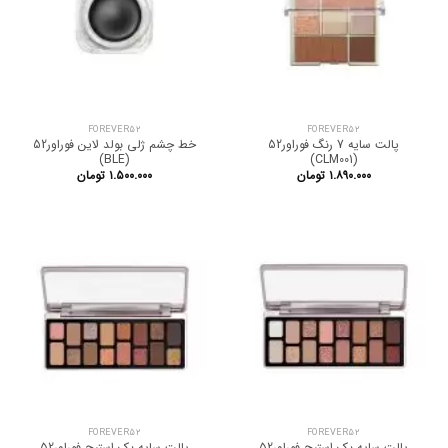
FOREVER52
FOREVER52
پالت سایه 7 رنگ فوراور52
خط چشم ژلی بولد لاین فوراور52
(BLE)
(CLM001)
۱.۸۹۰.۰۰۰
تومان
۱.۵۰۰.۰۰۰
تومان
FOREVER52
FOREVER52
پالت سایه بک استیج فوراور52
پالت سایه بک استیج فوراور52