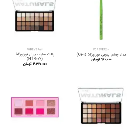
FOREVER52
FOREVER52
پالت سایه نچرال فوراور52
مداد چشم پیچی فوراور52 (G101)
(NTR007)
۹۶۰.۰۰۰
تومان
۴.۳۲۰.۰۰۰
تومان