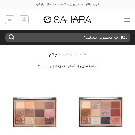
Ski
خرید بالای 10 میلیون = گیفت و ارسال رایگان
t
conten
جستجو
برای:
خانه
/
آرایشی
/
چشم