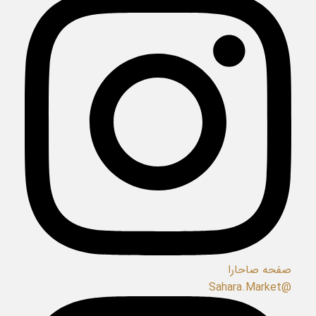
صفحه صاحارا
@Sahara.Market