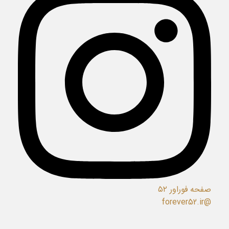
صفحه فوراور ۵۲
@forever52.ir