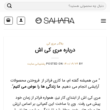
Ski
جستجو
t
برای:
conten
بلاگ
,
مری کی
درباره مری کی اش
BY
1400/09/24
POSTED ON
پشتیبانی سایت
” من همیشه گفته ام، ما کاری فراتر از فروختن محصولات
آرایشی انجام می دهیم.
ما زندگی ها را عوض می کنیم
“.
مری کی اش از ابتدای کار نیز، همواره فراتر از زمان خود
پیش می رفت. وی با ساخت این کمپانی بر اساس ارزش
ها و باورهای خود، موفق شد تا زندگی میلیون ها نفر را